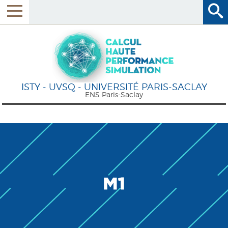
ISTY - UVSQ - UNIVERSITÉ PARIS-SACLAY
ENS Paris-Saclay